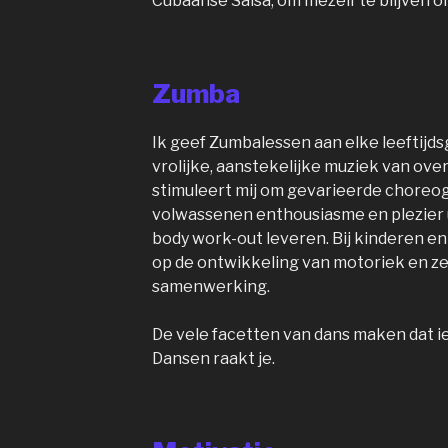
Cubaanse Salsa, om mezelf te blijven o
Zumba
Ik geef Zumbalessen aan elke leeftijds
vrolijke, aanstekelijke muziek van ove
stimuleert mij om gevarieerde choreog
volwassenen enthousiasme en plezier uit
body work-out leveren. Bij kinderen en
op de ontwikkeling van motoriek en z
samenwerking.
De vele facetten van dans maken dat i
Dansen raakt je.