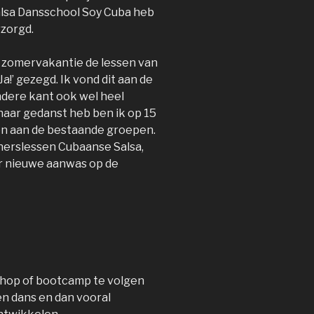
alsa Dansschool Soy Cuba heb
rzorgd.
 de zomervakantie de lessen van
!’ gezegd. Ik vond dit aan de
ndere kant ook wel heel
j haar gedanst heb ben ik op 15
n aan de bestaande groepen.
nnerslessen Cubaanse Salsa,
er nieuwe aanwas op de
shop of bootcamp te volgen
en dans en dan vooral