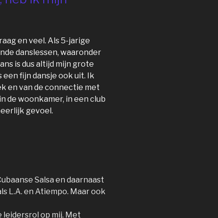
raag en veel. Als 5-jarige
ende danslessen, waaronder
s is dus altijd mijn grote
 een fijn dansje ook uit. Ik
iek en van de connectie met
, in de woonkamer, in een club
eerlijk gevoel.
 Cubaanse Salsa en daarnaast
als L.A. en Atiempo. Maar ook
 leidersrol op mij. Met