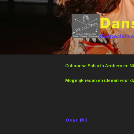
Naar
de
inhoud
Dans
springen
Gespecialise
Cubaanse Salsa in Arnhem en N
Mogelijkheden en ideeën voor d
Over Mij