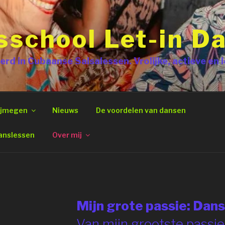
school Let-in D
erd in Cubaanse Salsalessen. Vrolijke, actieve en
ijmegen
Nieuws
De voordelen van dansen
anslessen
Over mij
Mijn grote passie: Dans
Van mijn grootste passie,