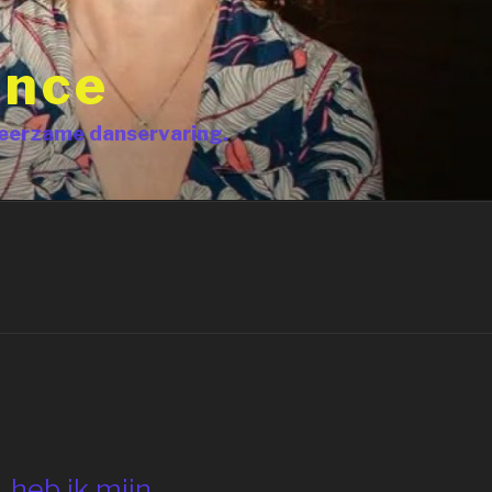
ance
 leerzame danservaring.
 heb ik mijn